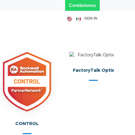
Contácten​​​​​​os
SIGN IN
e
Solutions
Blog
Sobre nosotros
Empleo
FactoryTalk Optix
CONTROL