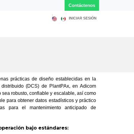
Contácten​​​​​​os
INICIAR SESIÓN
Soluciones
Blog
Sobre nosotros
Empleo
enas prácticas de diseño establecidas en la
l distribuido (DCS) de PlantPAx, en Adicom
ea robusto, confiable y escalable, así como
ble para obtener datos estadísticos y práctico
as para el mantenimiento anticipado de
operación bajo estándares: